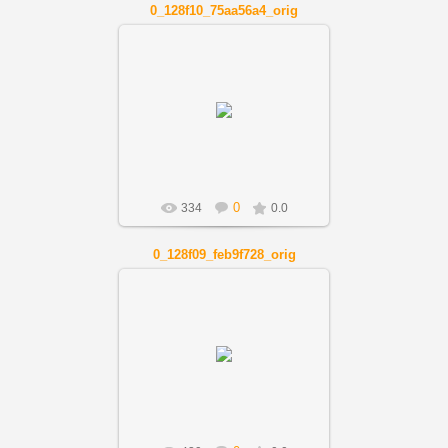
0_128f10_75aa56a4_orig
01.12.2018
Artnov
0
334
0.0
0_128f09_feb9f728_orig
01.12.2018
Artnov