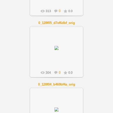
0
313
0.0
0_128f05_d7ef6dbf_orig
01.12.2018
Artnov
0
304
0.0
0_128f04_b469bf4a_orig
01.12.2018