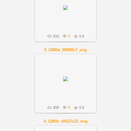
01.12.2018
Artnov
0
310
0.0
0_128f2d_20f580c7_orig
01.12.2018
Artnov
0
308
0.0
0_128f2c_d4217c23_orig