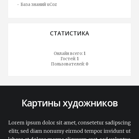
База знаний uCoz
СТАТИСТИКА
Онлайн всего:
1
Гостей:
1
Пользователей:
0
Картины художников
Lorem ipsum dolor sit amet, consetetur sadipscing
elitr, sed diam nonumy eirmod tempor invidunt ut