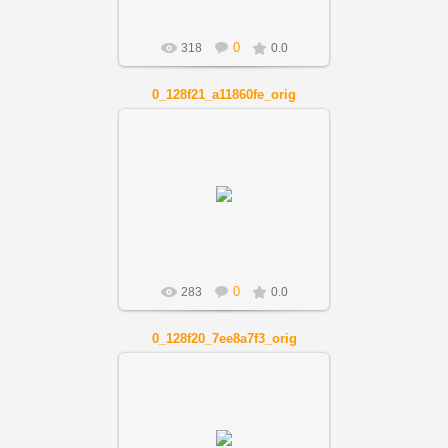
0
318
0.0
0_128f21_a11860fe_orig
01.12.2018
Artnov
0
283
0.0
0_128f20_7ee8a7f3_orig
01.12.2018