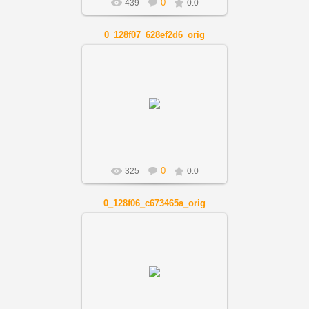
0
439
0.0
0_128f07_628ef2d6_orig
01.12.2018
Artnov
0
325
0.0
0_128f06_c673465a_orig
01.12.2018
Artnov