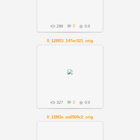
Artnov
0
298
0.0
0_128f03_147ec521_orig
01.12.2018
Artnov
0
327
0.0
0_128f2e_ea0504c2_orig