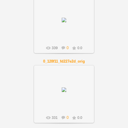
01.12.2018
Artnov
0
339
0.0
0_128f11_fd227e2d_orig
01.12.2018
Artnov
0
331
0.0