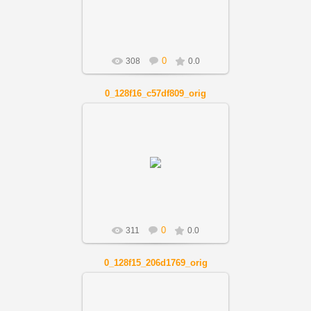
Artnov
0
308
0.0
0_128f16_c57df809_orig
01.12.2018
Artnov
0
311
0.0
0_128f15_206d1769_orig