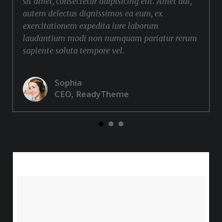
sit amet, consectetur adipisicing elit. Amet aut,
autem delectus dignissimos ea eum, ex
exercitationem expedita iure laborum
laudantium modi non numquam pariatur rerum
sapiente soluta tempore vel.
Sophia
CEO, ReadyTheme