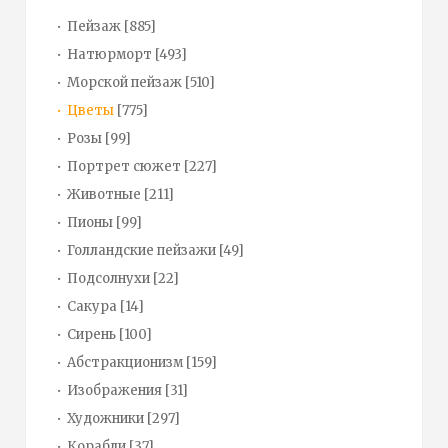
Пейзаж
[885]
Натюрморт
[493]
Морской пейзаж
[510]
Цветы
[775]
Розы
[99]
Портрет сюжет
[227]
Животные
[211]
Пионы
[99]
Голландские пейзажи
[49]
Подсолнухи
[22]
Сакура
[14]
Сирень
[100]
Абстракционизм
[159]
Изображения
[31]
Художники
[297]
Корабли
[37]