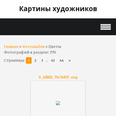
Картины художников
»
» Цветы
Главная
Фотоальбом
Фотографий в разделе
:
775
Страницы
:
...
1
2
3
43
44
»
0_128f22_75c7b937_orig
01.12.2018
Artnov