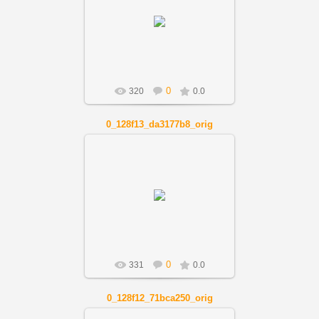
01.12.2018
Artnov
0
320
0.0
0_128f13_da3177b8_orig
01.12.2018
Artnov
0
331
0.0
0_128f12_71bca250_orig