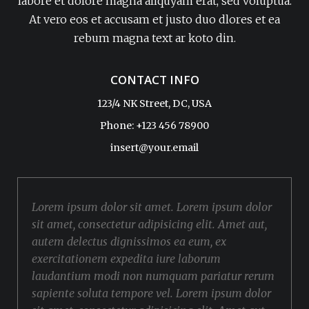
labore et dolore magna aliquyam erat, sed voluptua.
At vero eos et accusam et justo duo dlores et ea
rebum magna text ar koto din.
CONTACT INFO
123/4 NK Street, DC, USA
Phone: +123 456 78900
insert@your.email
Lorem ipsum dolor sit amet. Lorem ipsum dolor
sit amet, consectetur adipisicing elit. Amet aut,
autem delectus dignissimos ea eum, ex
exercitationem expedita iure laborum
laudantium modi non numquam pariatur rerum
sapiente soluta tempore vel. Lorem ipsum dolor