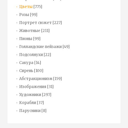
Цветы
[775]
Розы
[99]
Портрет сюжет
[227]
Животные
[211]
Пионы
[99]
Голландские пейзажи
[49]
Подсолнухи
[22]
Сакура
[14]
Сирень
[100]
Абстракционизм
[159]
Изображения
[31]
Художники
[297]
Корабли
[37]
Парусники
[8]