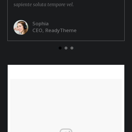
sapiente soluta tempore vel.
Sophia
CEO, ReadyTheme