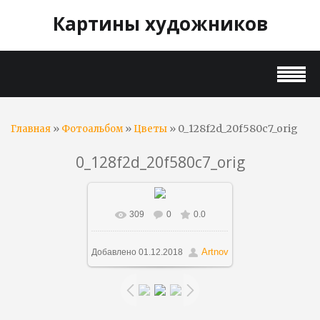
Картины художников
»
»
» 0_128f2d_20f580c7_orig
Главная
Фотоальбом
Цветы
0_128f2d_20f580c7_orig
309
0
0.0
В реальном размере
900x1130
/ 514.4Kb
Artnov
Добавлено
01.12.2018