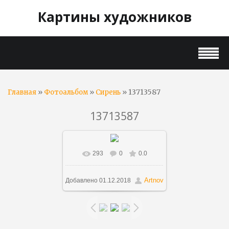
Картины художников
»
»
» 13713587
Главная
Фотоальбом
Сирень
13713587
293
0
0.0
В реальном размере
800x613
/ 585.3Kb
Artnov
Добавлено
01.12.2018