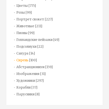
Цветы
[775]
Розы
[99]
Портрет сюжет
[227]
Животные
[211]
Пионы
[99]
Голландские пейзажи
[49]
Подсолнухи
[22]
Сакура
[14]
Сирень
[100]
Абстракционизм
[159]
Изображения
[31]
Художники
[297]
Корабли
[37]
Парусники
[8]