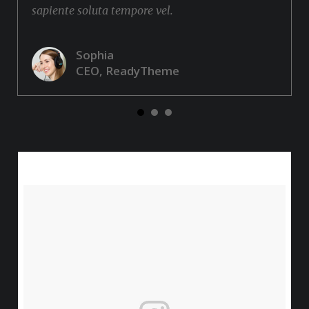
sapiente soluta tempore vel.
Sophia
CEO, ReadyTheme