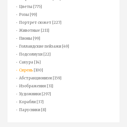
Цветы
[775]
Розы
[99]
Портрет сюжет
[227]
Животные
[211]
Пионы
[99]
Голландские пейзажи
[49]
Подсолнухи
[22]
Сакура
[14]
Сирень
[100]
Абстракционизм
[159]
Изображения
[31]
Художники
[297]
Корабли
[37]
Парусники
[8]