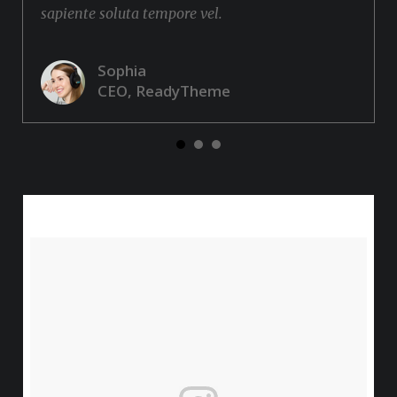
sapiente soluta tempore vel.
Sophia
CEO, ReadyTheme