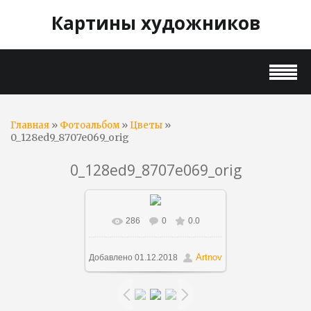
Картины художников
»
»
»
Главная
Фотоальбом
Цветы
0_128ed9_8707e069_orig
0_128ed9_8707e069_orig
286
0
0.0
В реальном размере
900x1078
/ 275.9Kb
Artnov
Добавлено
01.12.2018