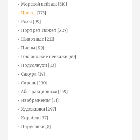
Морской пейзаж
[510]
Цветы
[775]
Розы
[99]
Портрет сюжет
[227]
Животные
[211]
Пионы
[99]
Голландские пейзажи
[49]
Подсолнухи
[22]
Сакура
[14]
Сирень
[100]
Абстракционизм
[159]
Изображения
[31]
Художники
[297]
Корабли
[37]
Парусники
[8]