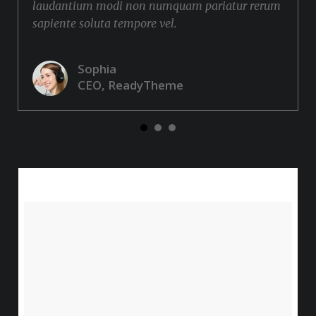
laudantium modi non numquam pariatur rerum
sapiente soluta tempore vel.
Sophia
CEO, ReadyTheme