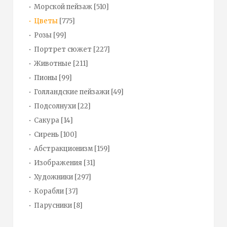
Морской пейзаж
[510]
Цветы
[775]
Розы
[99]
Портрет сюжет
[227]
Животные
[211]
Пионы
[99]
Голландские пейзажи
[49]
Подсолнухи
[22]
Сакура
[14]
Сирень
[100]
Абстракционизм
[159]
Изображения
[31]
Художники
[297]
Корабли
[37]
Парусники
[8]