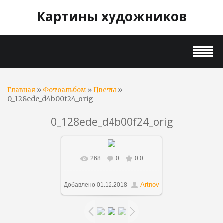
Картины художников
»
»
»
Главная
Фотоальбом
Цветы
0_128ede_d4b00f24_orig
0_128ede_d4b00f24_orig
268
0
0.0
В реальном размере
900x1455
/ 266.1Kb
Artnov
Добавлено
01.12.2018