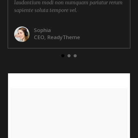
laudantium modi non numquam pariatur rerum
sapiente soluta tempore vel.
Sophia
CEO, ReadyTheme