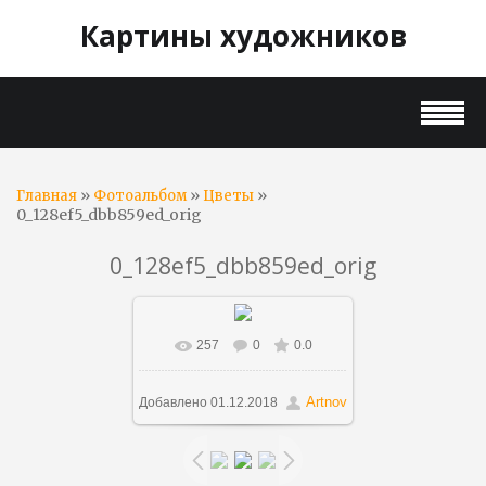
Картины художников
»
»
»
Главная
Фотоальбом
Цветы
0_128ef5_dbb859ed_orig
0_128ef5_dbb859ed_orig
257
0
0.0
В реальном размере
900x1134
/ 510.2Kb
Artnov
Добавлено
01.12.2018