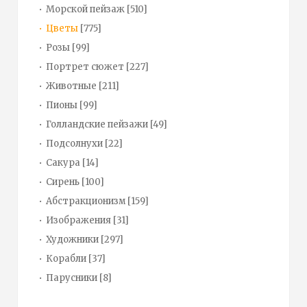
Морской пейзаж
[510]
Цветы
[775]
Розы
[99]
Портрет сюжет
[227]
Животные
[211]
Пионы
[99]
Голландские пейзажи
[49]
Подсолнухи
[22]
Сакура
[14]
Сирень
[100]
Абстракционизм
[159]
Изображения
[31]
Художники
[297]
Корабли
[37]
Парусники
[8]