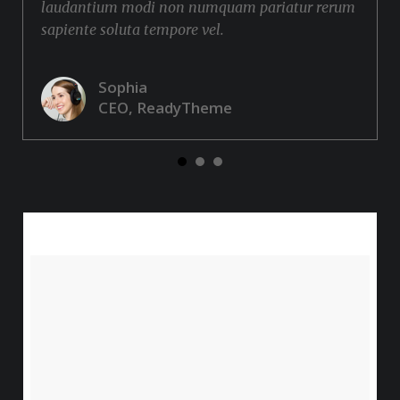
laudantium modi non numquam pariatur rerum
sapiente soluta tempore vel.
Sophia
CEO, ReadyTheme