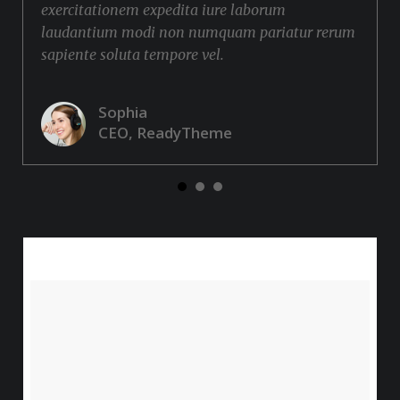
exercitationem expedita iure laborum
laudantium modi non numquam pariatur rerum
sapiente soluta tempore vel.
Sophia
CEO, ReadyTheme