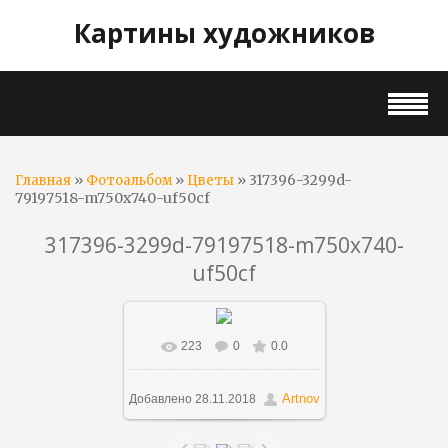
Картины художников
»
»
» 317396-3299d-
Главная
Фотоальбом
Цветы
79197518-m750x740-uf50cf
317396-3299d-79197518-m750x740-
uf50cf
223
0
0.0
В реальном размере
750x699
/ 159.5Kb
Artnov
Добавлено
28.11.2018