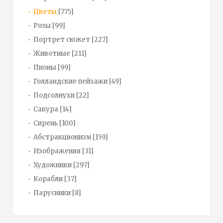
Цветы
[775]
Розы
[99]
Портрет сюжет
[227]
Животные
[211]
Пионы
[99]
Голландские пейзажи
[49]
Подсолнухи
[22]
Сакура
[14]
Сирень
[100]
Абстракционизм
[159]
Изображения
[31]
Художники
[297]
Корабли
[37]
Парусники
[8]