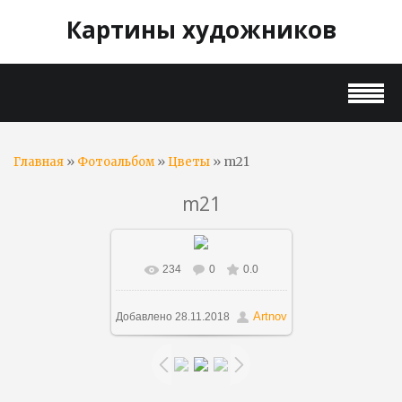
Картины художников
»
»
» m21
Главная
Фотоальбом
Цветы
m21
234
0
0.0
В реальном размере
707x1066
/ 127.9Kb
Artnov
Добавлено
28.11.2018