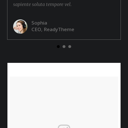
sapiente soluta tempore vel.
Sophia
CEO, ReadyTheme