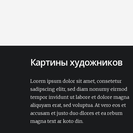
Картины художников
Lorem ipsum dolor sit amet, consectetur
adipisicing elit. Amet aut, autem delectus
Lorem ipsum dolor sit amet, consetetur
dignissimos ea eum, ex exercitationem
sadipscing elitr, sed diam nonumy eirmod
expedita iure laborum laudantium modi
tempor invidunt ut labore et dolore magna
non numquam pariatur rerum sapiente
aliquyam erat, sed voluptua. At vero eos et
soluta tempore vel.Lorem ipsum dolor sit
accusam et justo duo dlores et ea rebum
amet, consectetur adipisicing elit. Amet aut,
autem delectus dignissimos ea eum, ex
magna text ar koto din.
exercitationem expedita iure laborum