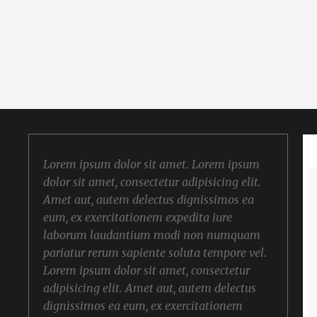
Lorem ipsum dolor sit amet. Lorem ipsum
dolor sit amet, consectetur adipisicing elit.
Amet aut, autem delectus dignissimos ea
eum, ex exercitationem expedita iure
laborum laudantium modi non numquam
pariatur rerum sapiente soluta tempore vel.
Lorem ipsum dolor sit amet, consectetur
adipisicing elit. Amet aut, autem delectus
dignissimos ea eum, ex exercitationem