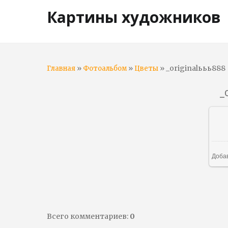
Картины художников
»
»
» _originalььь888
Главная
Фотоальбом
Цветы
_
Доба
Всего комментариев
:
0