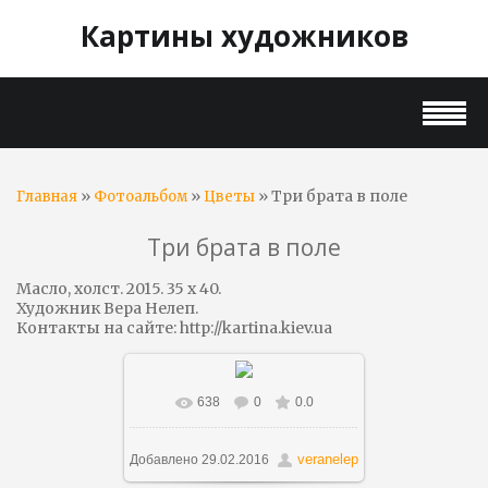
Картины художников
»
»
» Три брата в поле
Главная
Фотоальбом
Цветы
Три брата в поле
Масло, холст. 2015. 35 x 40.
Художник Вера Нелеп.
Контакты на сайте: http://kartina.kiev.ua
638
0
0.0
В реальном размере
1280x860
/ 387.3Kb
veranelep
Добавлено
29.02.2016