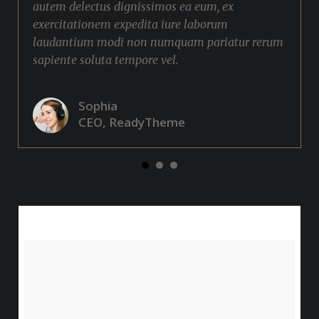
autem delectus dignissimos ea eum, ex
exercitationem expedita iure laborum
laudantium modi non numquam pariatur rerum
sapiente soluta tempore vel.
Sophia
CEO, ReadyTheme