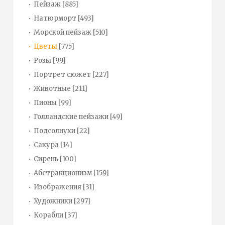
Пейзаж
[885]
Натюрморт
[493]
Морской пейзаж
[510]
Цветы
[775]
Розы
[99]
Портрет сюжет
[227]
Животные
[211]
Пионы
[99]
Голландские пейзажи
[49]
Подсолнухи
[22]
Сакура
[14]
Сирень
[100]
Абстракционизм
[159]
Изображения
[31]
Художники
[297]
Корабли
[37]