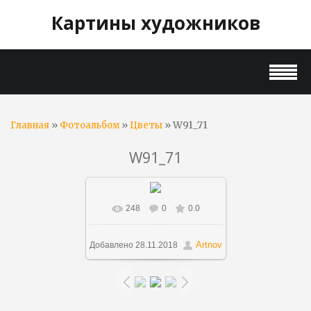
Картины художников
»
»
» W91_71
Главная
Фотоальбом
Цветы
W91_71
248
0
0.0
В реальном размере
1000x835
/ 99.3Kb
Artnov
Добавлено
28.11.2018