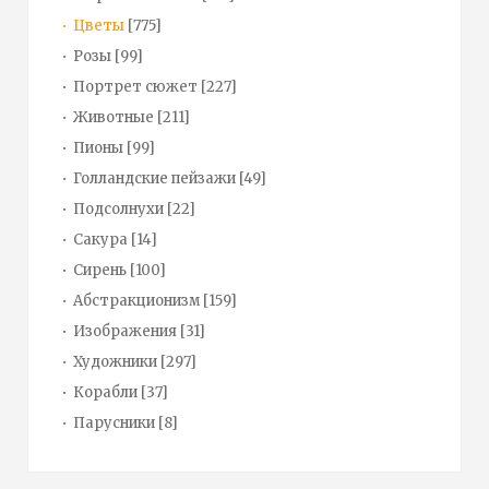
Цветы
[775]
Розы
[99]
Портрет сюжет
[227]
Животные
[211]
Пионы
[99]
Голландские пейзажи
[49]
Подсолнухи
[22]
Сакура
[14]
Сирень
[100]
Абстракционизм
[159]
Изображения
[31]
Художники
[297]
Корабли
[37]
Парусники
[8]