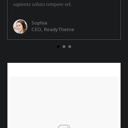
sapiente soluta tempore vel.
Sophia
CEO, ReadyTheme