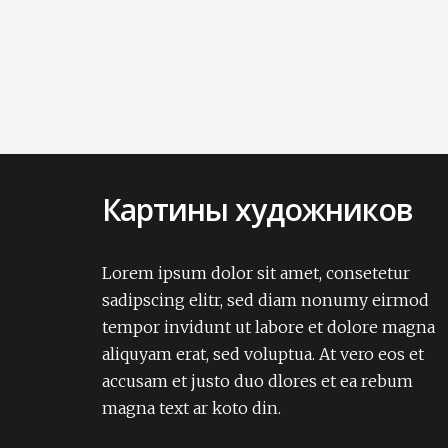
Картины художников
Lorem ipsum dolor sit amet, consectetur
adipisicing elit. Amet aut, autem delectus
Lorem ipsum dolor sit amet, consetetur
dignissimos ea eum, ex exercitationem
sadipscing elitr, sed diam nonumy eirmod
expedita iure laborum laudantium modi
tempor invidunt ut labore et dolore magna
non numquam pariatur rerum sapiente
aliquyam erat, sed voluptua. At vero eos et
soluta tempore vel.Lorem ipsum dolor sit
accusam et justo duo dlores et ea rebum
amet, consectetur adipisicing elit. Amet aut,
autem delectus dignissimos ea eum, ex
magna text ar koto din.
exercitationem expedita iure laborum