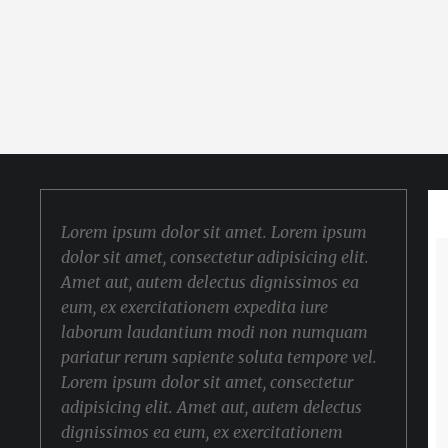
Lorem ipsum dolor sit amet. Lorem ipsum
dolor sit amet, consectetur adipisicing elit.
Amet aut, autem delectus dignissimos ea
eum, ex exercitationem expedita iure
laborum laudantium modi non numquam
pariatur rerum sapiente soluta tempore vel.
Lorem ipsum dolor sit amet, consectetur
adipisicing elit. Amet aut, autem delectus
dignissimos ea eum, ex exercitationem