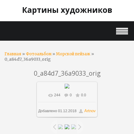
Картины художников
»
»
»
Главная
Фотоальбом
Морской пейзаж
0_a84d7_36a9033_orig
0_a84d7_36a9033_orig
244
0
0.0
В реальном размере
900x441
/ 221.0Kb
Artnov
Добавлено
01.12.2018