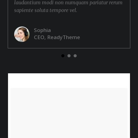
laudantium modi non numquam pariatur rerum
sapiente soluta tempore vel.
Sophia
CEO, ReadyTheme