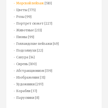
Морской пейзаж
[510]
Цветы
[775]
Розы
[99]
Портрет сюжет
[227]
Животные
[211]
Пионы
[99]
Голландские пейзажи
[49]
Подсолнухи
[22]
Сакура
[14]
Сирень
[100]
Абстракционизм
[159]
Изображения
[31]
Художники
[297]
Корабли
[37]
Парусники
[8]