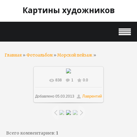
Картины художников
»
»
»
Главная
Фотоальбом
Морской пейзаж
838
1
0.0
В реальном размере
720x493
/
72.8Kb
Лаврентий
Добавлено
05.03.2013
Всего комментариев
:
1