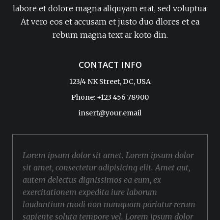
labore et dolore magna aliquyam erat, sed voluptua.
At vero eos et accusam et justo duo dlores et ea
rebum magna text ar koto din.
CONTACT INFO
123/4 NK Street, DC, USA
Phone: +123 456 78900
insert@your.email
Lorem ipsum dolor sit amet. Lorem ipsum dolor
sit amet, consectetur adipisicing elit. Amet aut,
autem delectus dignissimos ea eum, ex
exercitationem expedita iure laborum
laudantium modi non numquam pariatur rerum
sapiente soluta tempore vel. Lorem ipsum dolor