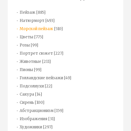
Пейзаж
[885]
Натюрморт
[493]
Морской пейзаж
[510]
Цветы
[775]
Розы
[99]
Портрет сюжет
[227]
Животные
[211]
Пионы
[99]
Голландские пейзажи
[49]
Подсолнухи
[22]
Сакура
[14]
Сирень
[100]
Абстракционизм
[159]
Изображения
[31]
Художники
[297]