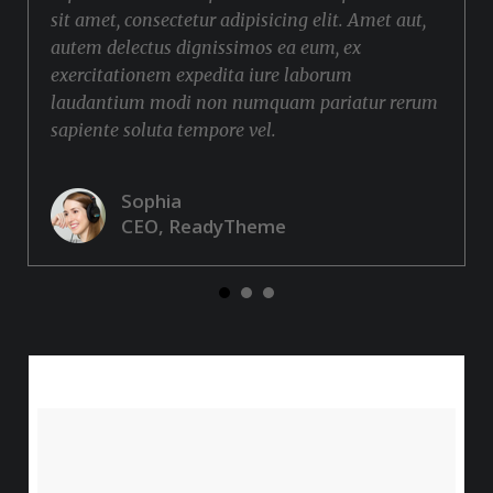
sit amet, consectetur adipisicing elit. Amet aut,
autem delectus dignissimos ea eum, ex
exercitationem expedita iure laborum
laudantium modi non numquam pariatur rerum
sapiente soluta tempore vel.
Sophia
CEO, ReadyTheme