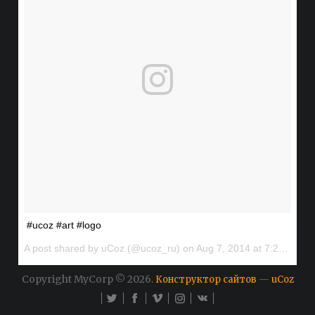
#ucoz #art #logo
A post shared by uCoz (@ucoz_ru) on
Aug 7, 2014 at 7:20am PDT
Copyright MyCorp © 2026
.
—
Конструктор сайтов
uCoz