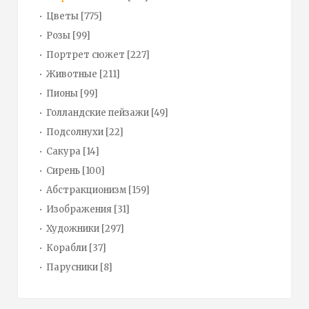
Цветы
[775]
Розы
[99]
Портрет сюжет
[227]
Животные
[211]
Пионы
[99]
Голландские пейзажи
[49]
Подсолнухи
[22]
Сакура
[14]
Сирень
[100]
Абстракционизм
[159]
Изображения
[31]
Художники
[297]
Корабли
[37]
Парусники
[8]