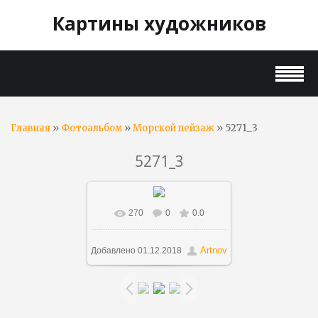
Картины художников
»
»
» 5271_3
Главная
Фотоальбом
Морской пейзаж
5271_3
270
0
0.0
В реальном размере
1152x921
/ 171.7Kb
Artnov
Добавлено
01.12.2018