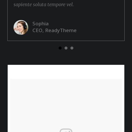
sapiente soluta tempore vel.
Sophia
CEO, ReadyTheme