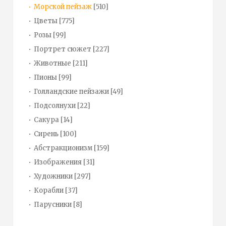
Морской пейзаж
[510]
Цветы
[775]
Розы
[99]
Портрет сюжет
[227]
Животные
[211]
Пионы
[99]
Голландские пейзажи
[49]
Подсолнухи
[22]
Сакура
[14]
Сирень
[100]
Абстракционизм
[159]
Изображения
[31]
Художники
[297]
Корабли
[37]
Парусники
[8]