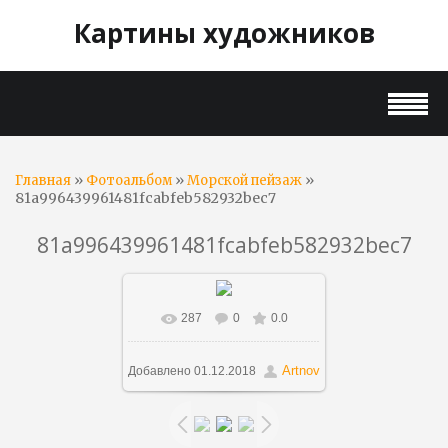
Картины художников
»
»
»
Главная
Фотоальбом
Морской пейзаж
81a996439961481fcabfeb582932bec7
81a996439961481fcabfeb582932bec7
287
0
0.0
В реальном размере
1000x249
/ 36.2Kb
Artnov
Добавлено
01.12.2018