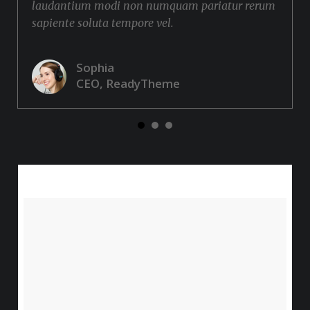
laudantium modi non numquam pariatur rerum
sapiente soluta tempore vel.
Sophia
CEO, ReadyTheme