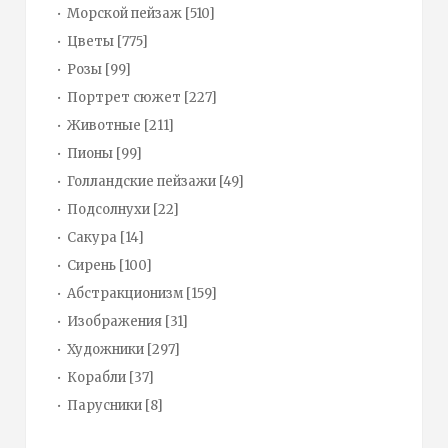
Морской пейзаж
[510]
Цветы
[775]
Розы
[99]
Портрет сюжет
[227]
Животные
[211]
Пионы
[99]
Голландские пейзажи
[49]
Подсолнухи
[22]
Сакура
[14]
Сирень
[100]
Абстракционизм
[159]
Изображения
[31]
Художники
[297]
Корабли
[37]
Парусники
[8]