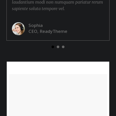
laudantium modi non numquam pariatur rerum
sapiente soluta tempore vel.
Sophia
CEO, ReadyTheme