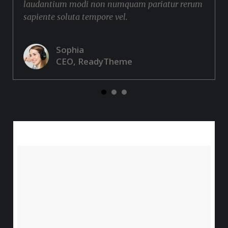
laudantium modi non numquam pariatur rerum
sapiente soluta tempore vel.
Sophia
CEO, ReadyTheme