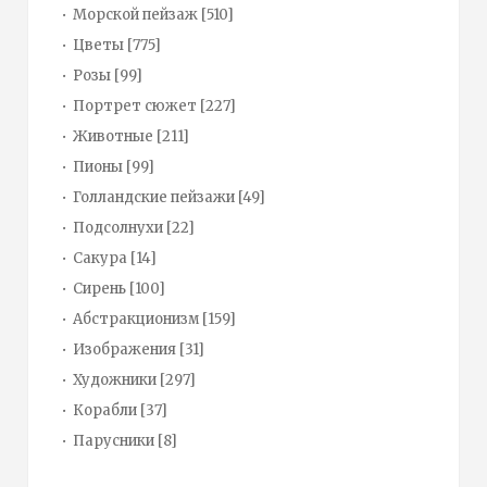
Морской пейзаж
[510]
Цветы
[775]
Розы
[99]
Портрет сюжет
[227]
Животные
[211]
Пионы
[99]
Голландские пейзажи
[49]
Подсолнухи
[22]
Сакура
[14]
Сирень
[100]
Абстракционизм
[159]
Изображения
[31]
Художники
[297]
Корабли
[37]
Парусники
[8]