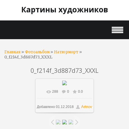
Картины художников
»
»
»
Главная
Фотоальбом
Натюрморт
0_f214f_3d887d73_XXXL
0_f214f_3d887d73_XXXL
288
0
0.0
В реальном размере
913x1200
/ 316.7Kb
Artnov
Добавлено
01.12.2018