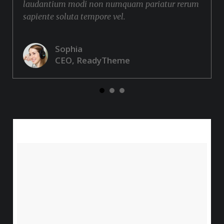
laudantium modi non numquam pariatur rerum
sapiente soluta tempore vel.
Sophia
CEO, ReadyTheme