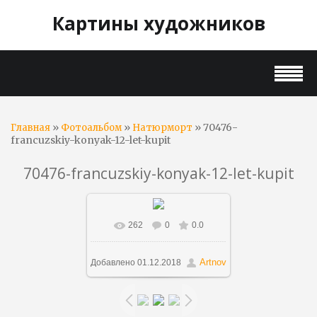
Картины художников
»
»
» 70476-
Главная
Фотоальбом
Натюрморт
francuzskiy-konyak-12-let-kupit
70476-francuzskiy-konyak-12-let-kupit
262
0
0.0
В реальном размере
700x882
/ 82.2Kb
Artnov
Добавлено
01.12.2018