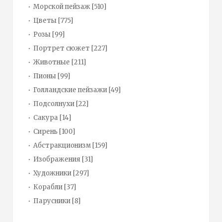
Морской пейзаж
[510]
Цветы
[775]
Розы
[99]
Портрет сюжет
[227]
Животные
[211]
Пионы
[99]
Голландские пейзажи
[49]
Подсолнухи
[22]
Сакура
[14]
Сирень
[100]
Абстракционизм
[159]
Изображения
[31]
Художники
[297]
Корабли
[37]
Парусники
[8]