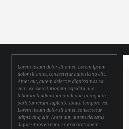
Lorem ipsum dolor sit amet. Lorem ipsum
dolor sit amet, consectetur adipisicing elit.
Amet aut, autem delectus dignissimos ea
eum, ex exercitationem expedita iure
laborum laudantium modi non numquam
pariatur rerum sapiente soluta tempore vel.
Lorem ipsum dolor sit amet, consectetur
adipisicing elit. Amet aut, autem delectus
dignissimos ea eum, ex exercitationem