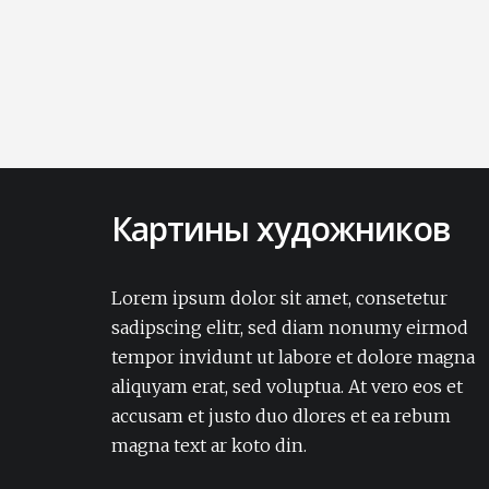
Картины художников
Lorem ipsum dolor sit amet, consectetur
adipisicing elit. Amet aut, autem delectus
Lorem ipsum dolor sit amet, consetetur
dignissimos ea eum, ex exercitationem
sadipscing elitr, sed diam nonumy eirmod
expedita iure laborum laudantium modi
tempor invidunt ut labore et dolore magna
non numquam pariatur rerum sapiente
aliquyam erat, sed voluptua. At vero eos et
soluta tempore vel.Lorem ipsum dolor sit
accusam et justo duo dlores et ea rebum
amet, consectetur adipisicing elit. Amet aut,
autem delectus dignissimos ea eum, ex
magna text ar koto din.
exercitationem expedita iure laborum