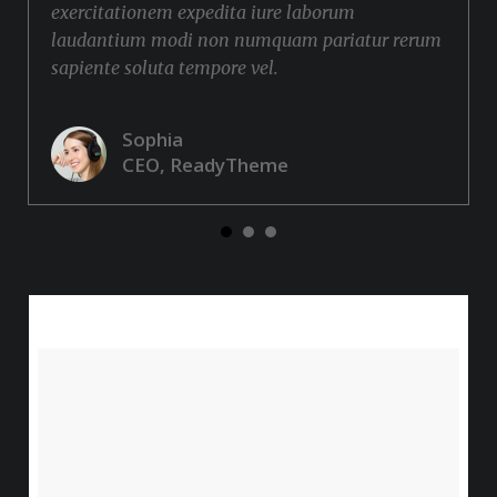
exercitationem expedita iure laborum
laudantium modi non numquam pariatur rerum
sapiente soluta tempore vel.
Sophia
CEO, ReadyTheme