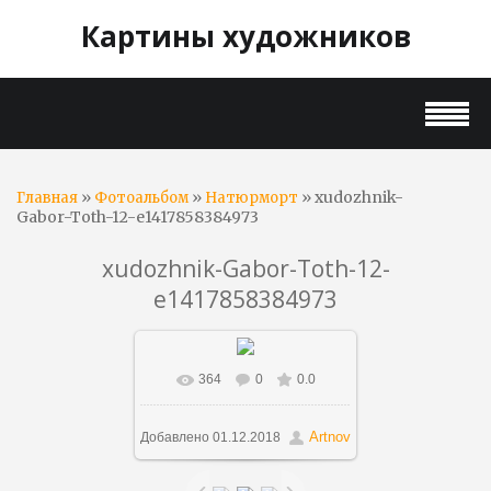
Картины художников
»
»
» xudozhnik-
Главная
Фотоальбом
Натюрморт
Gabor-Toth-12-e1417858384973
xudozhnik-Gabor-Toth-12-
e1417858384973
364
0
0.0
В реальном размере
650x866
/ 135.6Kb
Artnov
Добавлено
01.12.2018