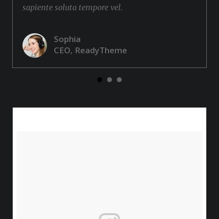
sapiente soluta tempore vel.
Sophia
CEO, ReadyTheme