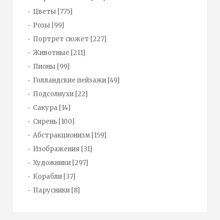
Цветы
[775]
Розы
[99]
Портрет сюжет
[227]
Животные
[211]
Пионы
[99]
Голландские пейзажи
[49]
Подсолнухи
[22]
Сакура
[14]
Сирень
[100]
Абстракционизм
[159]
Изображения
[31]
Художники
[297]
Корабли
[37]
Парусники
[8]