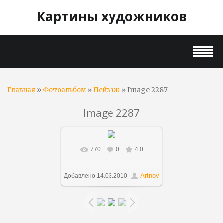
Картины художников
»
»
» Image 2287
Главная
Фотоальбом
Пейзаж
Image 2287
770
0
4.0
В реальном размере
700x557
/ 95.3Kb
Artnov
Добавлено
14.03.2010