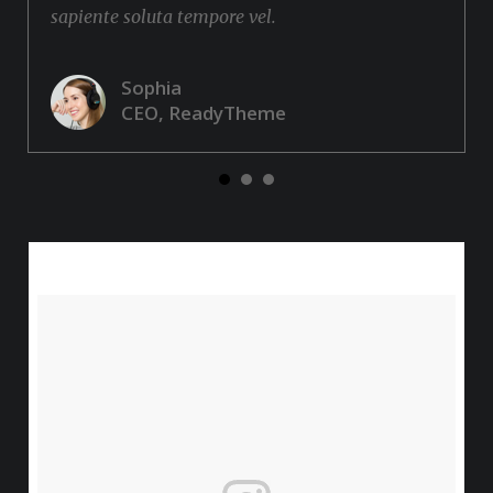
sapiente soluta tempore vel.
Sophia
CEO, ReadyTheme