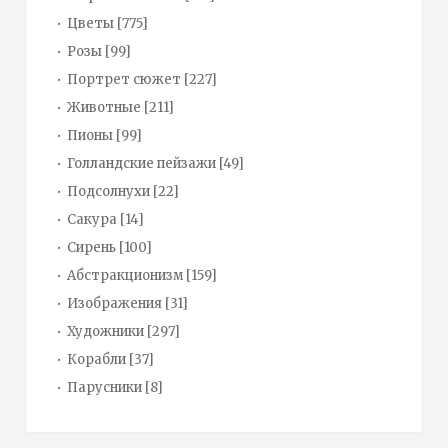
Цветы
[775]
Розы
[99]
Портрет сюжет
[227]
Животные
[211]
Пионы
[99]
Голландские пейзажи
[49]
Подсолнухи
[22]
Сакура
[14]
Сирень
[100]
Абстракционизм
[159]
Изображения
[31]
Художники
[297]
Корабли
[37]
Парусники
[8]