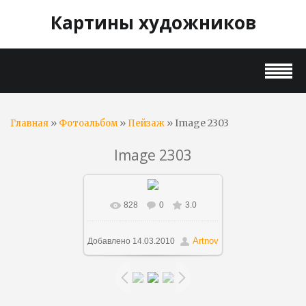
Картины художников
»
»
» Image 2303
Главная
Фотоальбом
Пейзаж
Image 2303
828
0
3.0
В реальном размере
700x503
/ 105.5Kb
Artnov
Добавлено
14.03.2010