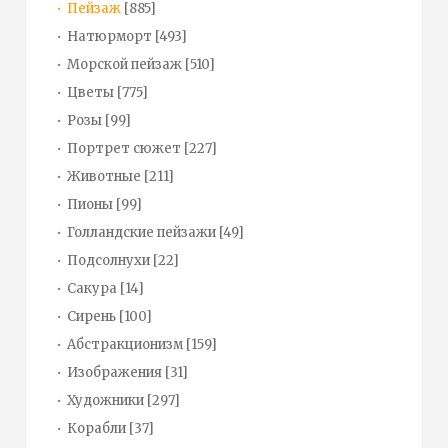
Пейзаж
[885]
Натюрморт
[493]
Морской пейзаж
[510]
Цветы
[775]
Розы
[99]
Портрет сюжет
[227]
Животные
[211]
Пионы
[99]
Голландские пейзажи
[49]
Подсолнухи
[22]
Сакура
[14]
Сирень
[100]
Абстракционизм
[159]
Изображения
[31]
Художники
[297]
Корабли
[37]