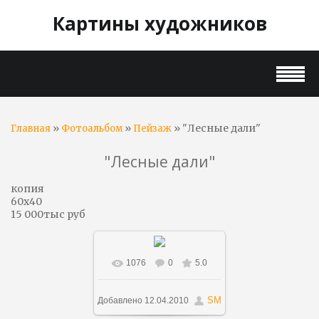
Картины художников
»
»
» "Лесные дали"
Главная
Фотоальбом
Пейзаж
"Лесные дали"
копия
60х40
15 000тыс руб
1076
0
5.0
В реальном размере
700x411
/ 163.2Kb
SM
Добавлено
12.04.2010