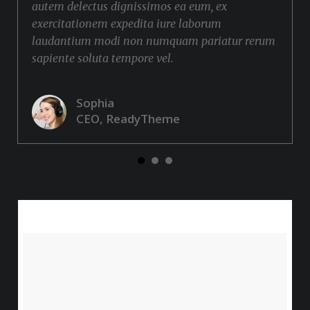
autem delectus dignissimos ea eum, ex
exercitationem expedita iure laborum
laudantium modi non numquam pariatur rerum
sapiente soluta tempore vel.
Sophia
CEO, ReadyTheme