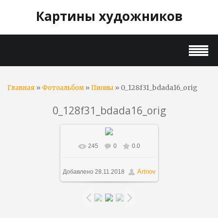
Картины художников
»
»
» 0_128f31_bdada16_orig
Главная
Фотоальбом
Пионы
0_128f31_bdada16_orig
245
0
0.0
В реальном размере
900x1146
/ 478.9Kb
Artnov
Добавлено
28.11.2018