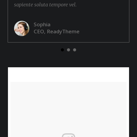
sapiente soluta tempore vel.
Sophia
CEO, ReadyTheme