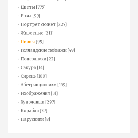
Цветы
[775]
Розы
[99]
Портрет сюжет
[227]
Животные
[211]
Пионы
[99]
Голландские пейзажи
[49]
Подсолнухи
[22]
Сакура
[14]
Сирень
[100]
Абстракционизм
[159]
Изображения
[31]
Художники
[297]
Корабли
[37]
Парусники
[8]