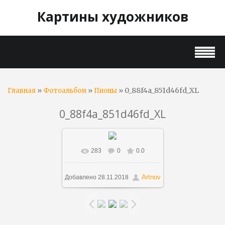
Картины художников
»
»
» 0_88f4a_851d46fd_XL
Главная
Фотоальбом
Пионы
0_88f4a_851d46fd_XL
283
0
0.0
В реальном размере
800x623
/ 305.1Kb
Artnov
Добавлено
28.11.2018