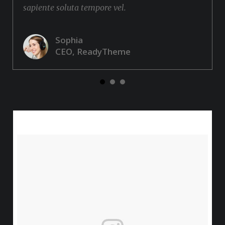
sapiente soluta tempore vel.
Sophia
CEO, ReadyTheme