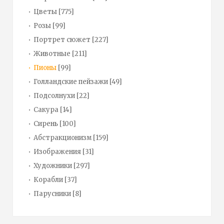
Цветы
[775]
Розы
[99]
Портрет сюжет
[227]
Животные
[211]
Пионы
[99]
Голландские пейзажи
[49]
Подсолнухи
[22]
Сакура
[14]
Сирень
[100]
Абстракционизм
[159]
Изображения
[31]
Художники
[297]
Корабли
[37]
Парусники
[8]