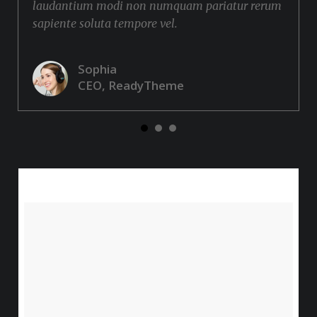
laudantium modi non numquam pariatur rerum
sapiente soluta tempore vel.
Sophia
CEO, ReadyTheme