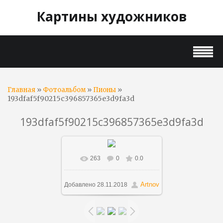
Картины художников
»
»
»
Главная
Фотоальбом
Пионы
193dfaf5f90215c396857365e3d9fa3d
193dfaf5f90215c396857365e3d9fa3d
263
0
0.0
В реальном размере
564x431
/ 44.7Kb
Artnov
Добавлено
28.11.2018