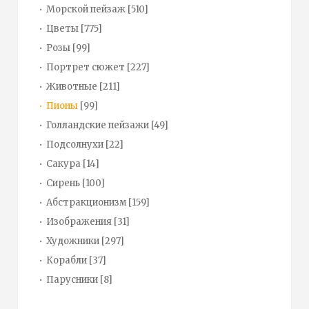
Морской пейзаж
[510]
Цветы
[775]
Розы
[99]
Портрет сюжет
[227]
Животные
[211]
Пионы
[99]
Голландские пейзажи
[49]
Подсолнухи
[22]
Сакура
[14]
Сирень
[100]
Абстракционизм
[159]
Изображения
[31]
Художники
[297]
Корабли
[37]
Парусники
[8]