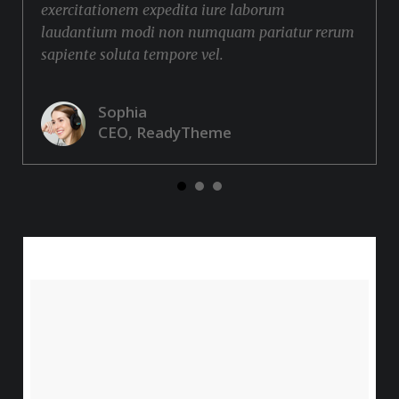
exercitationem expedita iure laborum
laudantium modi non numquam pariatur rerum
sapiente soluta tempore vel.
Sophia
CEO, ReadyTheme