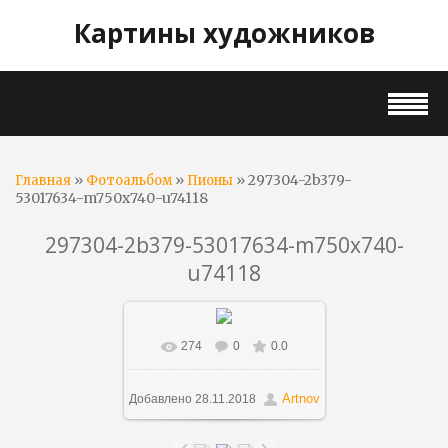
Картины художников
»
»
» 297304-2b379-
Главная
Фотоальбом
Пионы
53017634-m750x740-u74118
297304-2b379-53017634-m750x740-
u74118
274
0
0.0
В реальном размере
650x498
/ 114.1Kb
Artnov
Добавлено
28.11.2018