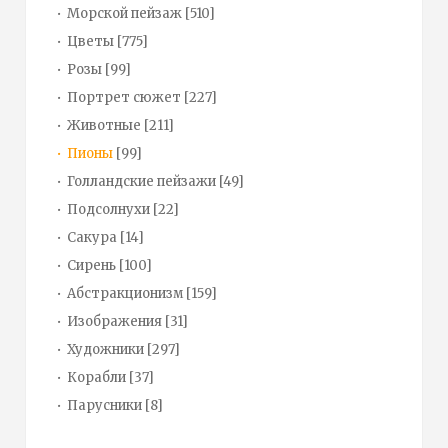
Морской пейзаж
[510]
Цветы
[775]
Розы
[99]
Портрет сюжет
[227]
Животные
[211]
Пионы
[99]
Голландские пейзажи
[49]
Подсолнухи
[22]
Сакура
[14]
Сирень
[100]
Абстракционизм
[159]
Изображения
[31]
Художники
[297]
Корабли
[37]
Парусники
[8]