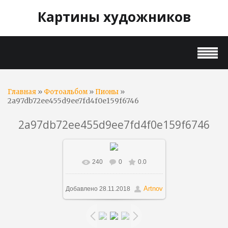
Картины художников
»
»
»
Главная
Фотоальбом
Пионы
2a97db72ee455d9ee7fd4f0e159f6746
2a97db72ee455d9ee7fd4f0e159f6746
240
0
0.0
В реальном размере
564x683
/ 76.0Kb
Artnov
Добавлено
28.11.2018