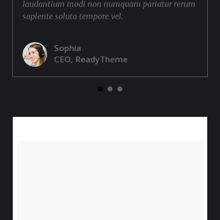
laudantium modi non numquam pariatur rerum
sapiente soluta tempore vel.
Sophia
CEO, ReadyTheme