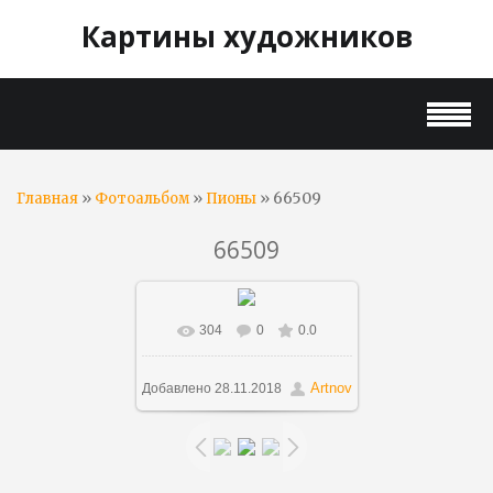
Картины художников
»
»
» 66509
Главная
Фотоальбом
Пионы
66509
304
0
0.0
В реальном размере
1000x812
/ 117.7Kb
Artnov
Добавлено
28.11.2018