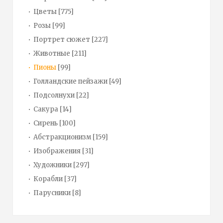
Цветы
[775]
Розы
[99]
Портрет сюжет
[227]
Животные
[211]
Пионы
[99]
Голландские пейзажи
[49]
Подсолнухи
[22]
Сакура
[14]
Сирень
[100]
Абстракционизм
[159]
Изображения
[31]
Художники
[297]
Корабли
[37]
Парусники
[8]