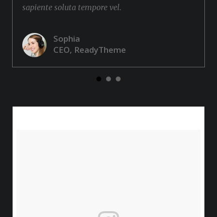
sapiente soluta tempore vel.
Sophia
CEO, ReadyTheme