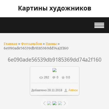
Картины художников
»
»
»
Главная
Фотоальбом
Пионы
6e090ade56539db9185369dd74a2f160
6e090ade56539db9185369dd74a2f160
262
0
0.0
В реальном размере
564x736
/ 66.6Kb
Artnov
Добавлено
28.11.2018