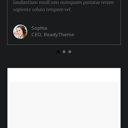
laudantium modi non numquam pariatur rerum
sapiente soluta tempore vel.
Sophia
CEO, ReadyTheme