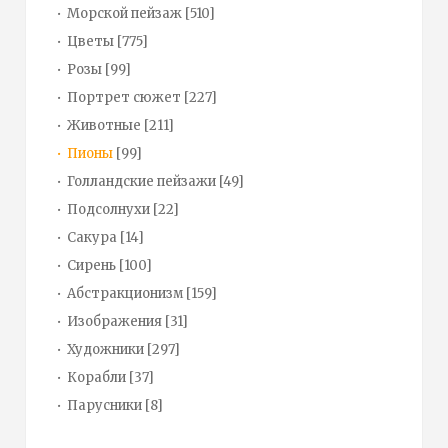
Морской пейзаж
[510]
Цветы
[775]
Розы
[99]
Портрет сюжет
[227]
Животные
[211]
Пионы
[99]
Голландские пейзажи
[49]
Подсолнухи
[22]
Сакура
[14]
Сирень
[100]
Абстракционизм
[159]
Изображения
[31]
Художники
[297]
Корабли
[37]
Парусники
[8]