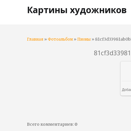
Картины художников
»
»
» 81cf3d33981ab0b
Главная
Фотоальбом
Пионы
81cf3d3398
Доба
Всего комментариев
:
0