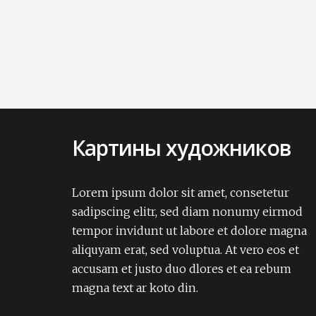
Картины художников
Lorem ipsum dolor sit amet, consectetur
adipisicing elit. Amet aut, autem delectus
Lorem ipsum dolor sit amet, consetetur
dignissimos ea eum, ex exercitationem
sadipscing elitr, sed diam nonumy eirmod
expedita iure laborum laudantium modi
tempor invidunt ut labore et dolore magna
non numquam pariatur rerum sapiente
aliquyam erat, sed voluptua. At vero eos et
soluta tempore vel.Lorem ipsum dolor sit
accusam et justo duo dlores et ea rebum
amet, consectetur adipisicing elit. Amet aut,
autem delectus dignissimos ea eum, ex
magna text ar koto din.
exercitationem expedita iure laborum