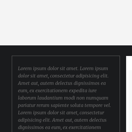
Lorem ipsum dolor sit amet. Lorem ipsum
dolor sit amet, consectetur adipisicing elit.
Amet aut, autem delectus dignissimos ea
eum, ex exercitationem expedita iure
laborum laudantium modi non numquam
pariatur rerum sapiente soluta tempore vel.
Lorem ipsum dolor sit amet, consectetur
adipisicing elit. Amet aut, autem delectus
dignissimos ea eum, ex exercitationem