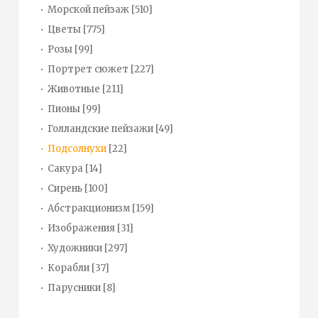
Морской пейзаж
[510]
Цветы
[775]
Розы
[99]
Портрет сюжет
[227]
Животные
[211]
Пионы
[99]
Голландские пейзажи
[49]
Подсолнухи
[22]
Сакура
[14]
Сирень
[100]
Абстракционизм
[159]
Изображения
[31]
Художники
[297]
Корабли
[37]
Парусники
[8]