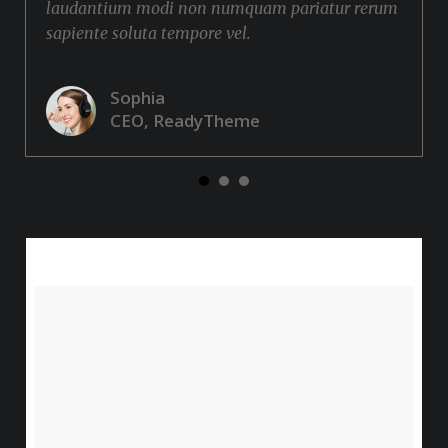
laudantium modi non numquam pariatur rerum
sapiente soluta tempore vel.
Sophia
CEO, ReadyTheme