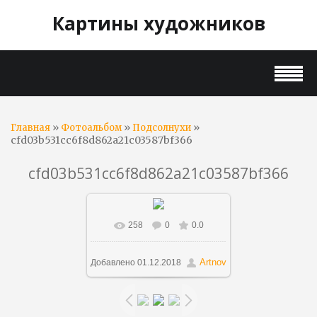
Картины художников
»
»
»
Главная
Фотоальбом
Подсолнухи
cfd03b531cc6f8d862a21c03587bf366
cfd03b531cc6f8d862a21c03587bf366
258
0
0.0
В реальном размере
425x471
/ 59.3Kb
Artnov
Добавлено
01.12.2018