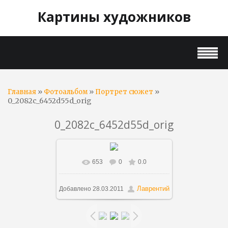
Картины художников
»
»
»
Главная
Фотоальбом
Портрет сюжет
0_2082c_6452d55d_orig
0_2082c_6452d55d_orig
653
0
0.0
В реальном размере
1484x1254
/ 334.5Kb
Лаврентий
Добавлено
28.03.2011