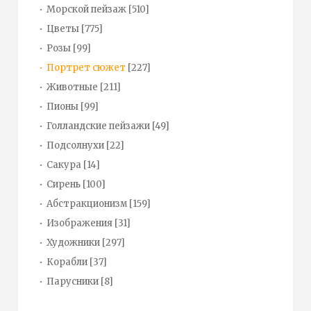
Морской пейзаж
[510]
Цветы
[775]
Розы
[99]
Портрет сюжет
[227]
Животные
[211]
Пионы
[99]
Голландские пейзажи
[49]
Подсолнухи
[22]
Сакура
[14]
Сирень
[100]
Абстракционизм
[159]
Изображения
[31]
Художники
[297]
Корабли
[37]
Парусники
[8]