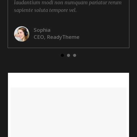
laudantium modi non numquam pariatur rerum
sapiente soluta tempore vel.
Sophia
CEO, ReadyTheme