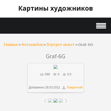
Картины художников
»
»
» Graf-6G
Главная
Фотоальбом
Портрет сюжет
Graf-6G
586
0
0.0
В реальном размере
1000x1333
/ 188.1Kb
Лаврентий
Добавлено
28.03.2011