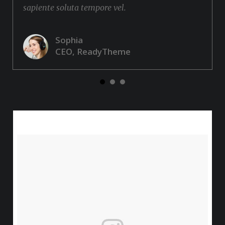
sapiente soluta tempore vel.
Sophia
CEO, ReadyTheme