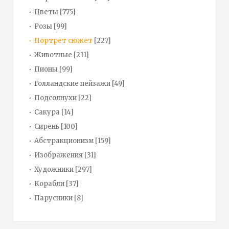
Цветы
[775]
Розы
[99]
Портрет сюжет
[227]
Животные
[211]
Пионы
[99]
Голландские пейзажи
[49]
Подсолнухи
[22]
Сакура
[14]
Сирень
[100]
Абстракционизм
[159]
Изображения
[31]
Художники
[297]
Корабли
[37]
Парусники
[8]