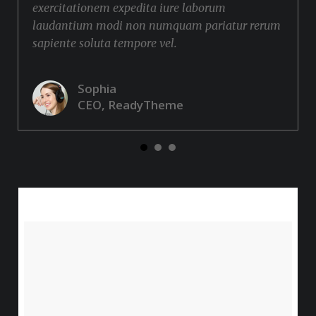
exercitationem expedita iure laborum
laudantium modi non numquam pariatur rerum
sapiente soluta tempore vel.
Sophia
CEO, ReadyTheme