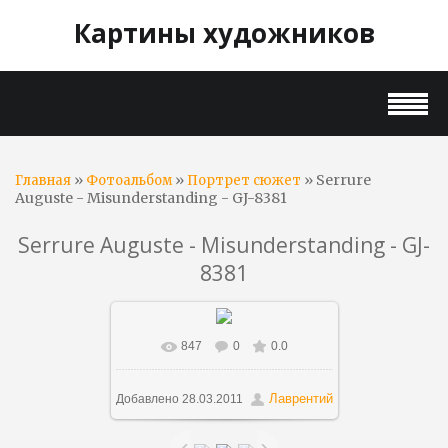
Картины художников
»
»
» Serrure
Главная
Фотоальбом
Портрет сюжет
Auguste - Misunderstanding - GJ-8381
Serrure Auguste - Misunderstanding - GJ-
8381
847
0
0.0
В реальном размере
1304x1476
/ 405.7Kb
Лаврентий
Добавлено
28.03.2011