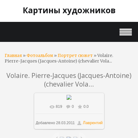
Картины художников
»
»
» Volaire.
Главная
Фотоальбом
Портрет сюжет
Pierre-Jacques (Jacques-Antoine) (chevalier Vola...
Volaire. Pierre-Jacques (Jacques-Antoine)
(chevalier Vola...
819
0
0.0
В реальном размере
1484x1046
/ 289.6Kb
Лаврентий
Добавлено
28.03.2011