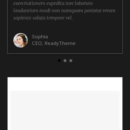
exercitationem expedita iure laborum
laudantium modi non numquam pariatur rerum
sapiente soluta tempore vel.
Sophia
CEO, ReadyTheme