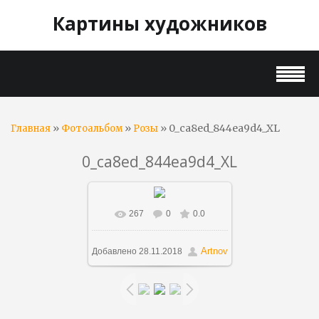
Картины художников
»
»
» 0_ca8ed_844ea9d4_XL
Главная
Фотоальбом
Розы
0_ca8ed_844ea9d4_XL
267
0
0.0
В реальном размере
705x800
/ 120.3Kb
Artnov
Добавлено
28.11.2018