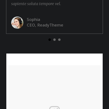
sapiente soluta tempore vel.
Sophia
CEO, ReadyTheme