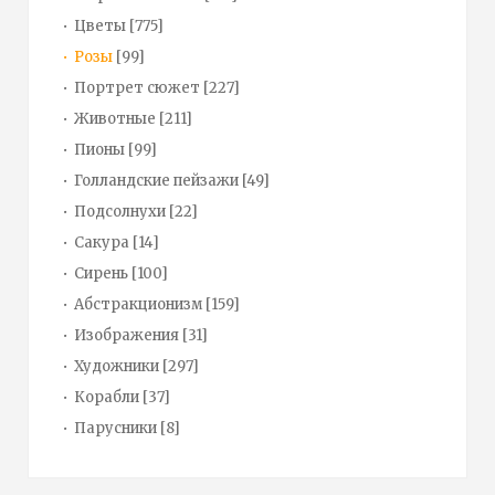
Цветы
[775]
Розы
[99]
Портрет сюжет
[227]
Животные
[211]
Пионы
[99]
Голландские пейзажи
[49]
Подсолнухи
[22]
Сакура
[14]
Сирень
[100]
Абстракционизм
[159]
Изображения
[31]
Художники
[297]
Корабли
[37]
Парусники
[8]