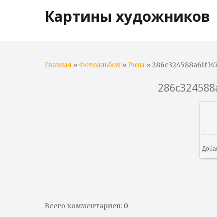
Картины художников
»
»
» 286c324588a61f14
Главная
Фотоальбом
Розы
286c324588
Доба
Всего комментариев
:
0