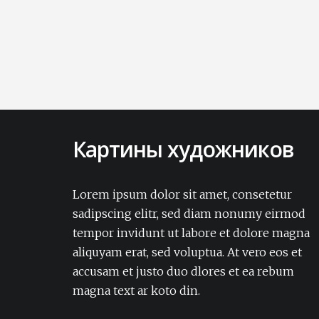
Картины художников
Lorem ipsum dolor sit amet, consectetur
adipisicing elit. Amet aut, autem delectus
Lorem ipsum dolor sit amet, consetetur
dignissimos ea eum, ex exercitationem
sadipscing elitr, sed diam nonumy eirmod
expedita iure laborum laudantium modi
tempor invidunt ut labore et dolore magna
non numquam pariatur rerum sapiente
aliquyam erat, sed voluptua. At vero eos et
soluta tempore vel.Lorem ipsum dolor sit
accusam et justo duo dlores et ea rebum
amet, consectetur adipisicing elit. Amet aut,
autem delectus dignissimos ea eum, ex
magna text ar koto din.
exercitationem expedita iure laborum