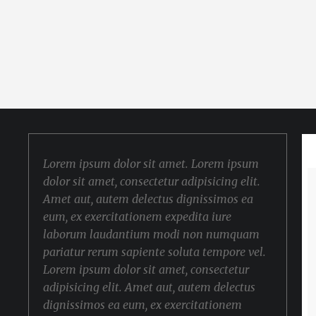
Lorem ipsum dolor sit amet. Lorem ipsum
dolor sit amet, consectetur adipisicing elit.
Amet aut, autem delectus dignissimos ea
eum, ex exercitationem expedita iure
laborum laudantium modi non numquam
pariatur rerum sapiente soluta tempore vel.
Lorem ipsum dolor sit amet, consectetur
adipisicing elit. Amet aut, autem delectus
dignissimos ea eum, ex exercitationem