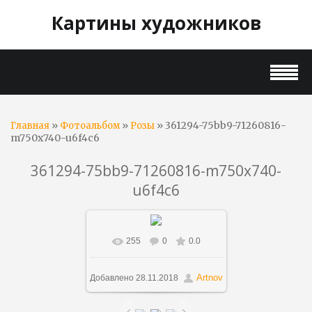
Картины художников
»
»
» 361294-75bb9-71260816-
Главная
Фотоальбом
Розы
m750x740-u6f4c6
361294-75bb9-71260816-m750x740-
u6f4c6
255
0
0.0
В реальном размере
719x740
/ 188.9Kb
Artnov
Добавлено
28.11.2018