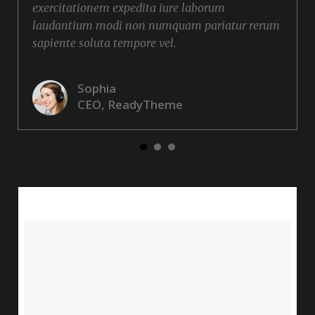
exercitationem expedita iure laborum
laudantium modi non numquam pariatur rerum
sapiente soluta tempore vel.
Sophia
CEO, ReadyTheme