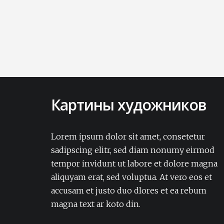
Картины художников
Lorem ipsum dolor sit amet, consectetur
adipisicing elit. Amet aut, autem delectus
Lorem ipsum dolor sit amet, consetetur
dignissimos ea eum, ex exercitationem
sadipscing elitr, sed diam nonumy eirmod
expedita iure laborum laudantium modi
tempor invidunt ut labore et dolore magna
non numquam pariatur rerum sapiente
aliquyam erat, sed voluptua. At vero eos et
soluta tempore vel.Lorem ipsum dolor sit
accusam et justo duo dlores et ea rebum
amet, consectetur adipisicing elit. Amet aut,
autem delectus dignissimos ea eum, ex
magna text ar koto din.
exercitationem expedita iure laborum