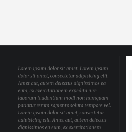
Lorem ipsum dolor sit amet. Lorem ipsum
dolor sit amet, consectetur adipisicing elit.
Amet aut, autem delectus dignissimos ea
eum, ex exercitationem expedita iure
laborum laudantium modi non numquam
pariatur rerum sapiente soluta tempore vel.
Lorem ipsum dolor sit amet, consectetur
adipisicing elit. Amet aut, autem delectus
dignissimos ea eum, ex exercitationem