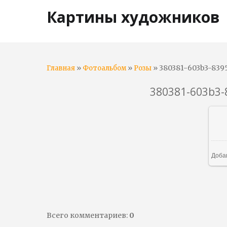
Картины художников
»
»
» 380381-603b3-839
Главная
Фотоальбом
Розы
380381-603b3-
Доба
Всего комментариев
:
0