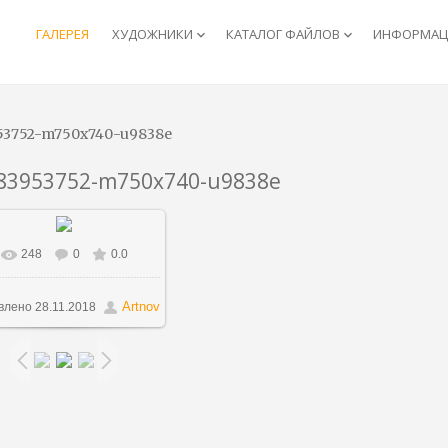
ГАЛЕРЕЯ
ХУДОЖНИКИ
КАТАЛОГ ФАЙЛОВ
ИНФОРМАЦИ
keyboard_arrow_down
keyboard_arrow_down
53752-m750x740-u9838e
83953752-m750x740-u9838e
248
0
0.0
В реальном размере
523x740
/ 146.6Kb
Artnov
влено
28.11.2018