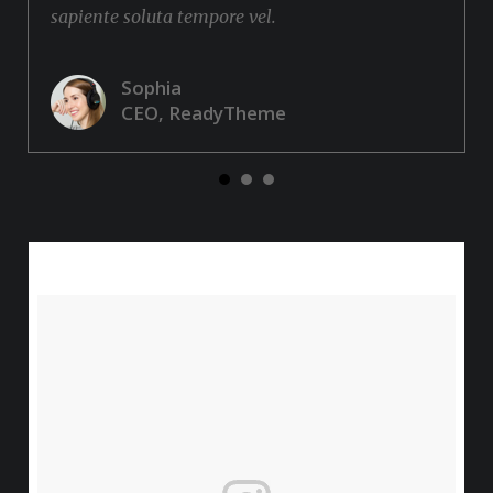
sapiente soluta tempore vel.
Sophia
CEO, ReadyTheme