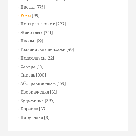
Цветы
[775]
Розы
[99]
Портрет сюжет
[227]
Животные
[211]
Пионы
[99]
Голландские пейзажи
[49]
Подсолнухи
[22]
Сакура
[14]
Сирень
[100]
Абстракционизм
[159]
Изображения
[31]
Художники
[297]
Корабли
[37]
Парусники
[8]