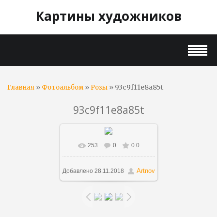
Картины художников
»
»
» 93c9f11e8a85t
Главная
Фотоальбом
Розы
93c9f11e8a85t
253
0
0.0
В реальном размере
831x701
/ 133.1Kb
Artnov
Добавлено
28.11.2018