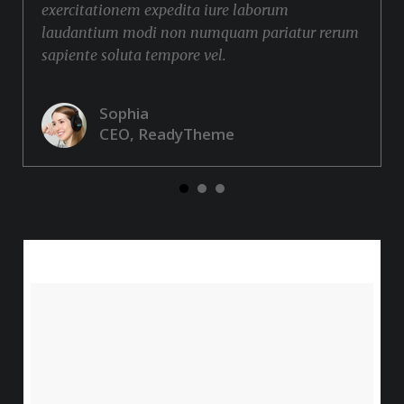
exercitationem expedita iure laborum
laudantium modi non numquam pariatur rerum
sapiente soluta tempore vel.
Sophia
CEO, ReadyTheme