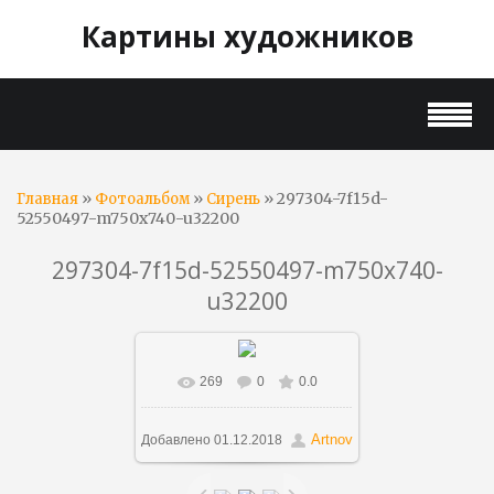
Картины художников
»
»
» 297304-7f15d-
Главная
Фотоальбом
Сирень
52550497-m750x740-u32200
297304-7f15d-52550497-m750x740-
u32200
269
0
0.0
В реальном размере
750x426
/ 122.7Kb
Artnov
Добавлено
01.12.2018