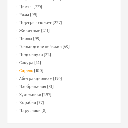
Цветы
[775]
Розы
[99]
Портрет сюжет
[227]
Животные
[211]
Пионы
[99]
Голландские пейзажи
[49]
Подсолнухи
[22]
Сакура
[14]
Сирень
[100]
Абстракционизм
[159]
Изображения
[31]
Художники
[297]
Корабли
[37]
Парусники
[8]