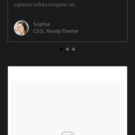
sapiente soluta tempore vel.
Sophia
CEO, ReadyTheme