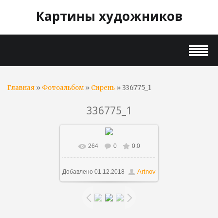
Картины художников
»
»
» 336775_1
Главная
Фотоальбом
Сирень
336775_1
264
0
0.0
В реальном размере
868x1000
/ 146.4Kb
Artnov
Добавлено
01.12.2018