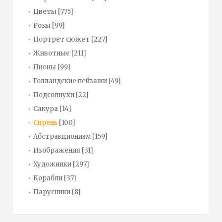
Цветы
[775]
Розы
[99]
Портрет сюжет
[227]
Животные
[211]
Пионы
[99]
Голландские пейзажи
[49]
Подсолнухи
[22]
Сакура
[14]
Сирень
[100]
Абстракционизм
[159]
Изображения
[31]
Художники
[297]
Корабли
[37]
Парусники
[8]