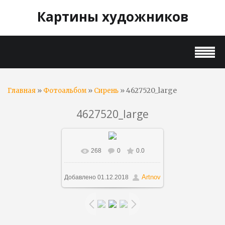
Картины художников
»
»
» 4627520_large
Главная
Фотоальбом
Сирень
4627520_large
268
0
0.0
В реальном размере
650x650
/ 337.5Kb
Artnov
Добавлено
01.12.2018