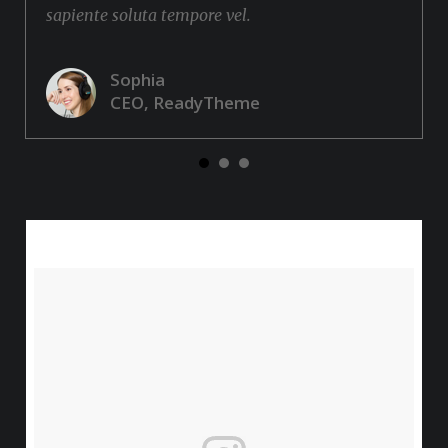
sapiente soluta tempore vel.
Sophia
CEO, ReadyTheme