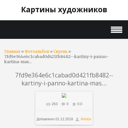
Картины художников
»
»
»
Главная
Фотоальбом
Сирень
7fd9e364e6c1cabad0d421fb8482--kartiny-i-panno-
kartina-mas...
7fd9e364e6c1cabad0d421fb8482--
kartiny-i-panno-kartina-mas...
263
0
0.0
В реальном размере
1500x1125
/ 259.0Kb
Artnov
Добавлено
01.12.2018