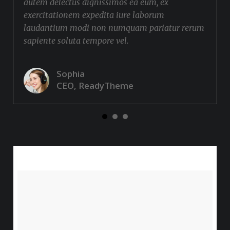
autem delectus dignissimos ea eum, ex
exercitationem expedita iure laborum
laudantium modi non numquam pariatur rerum
sapiente soluta tempore vel.
Sophia
CEO, ReadyTheme