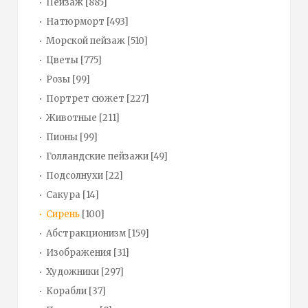
Пейзаж
[885]
Натюрморт
[493]
Морской пейзаж
[510]
Цветы
[775]
Розы
[99]
Портрет сюжет
[227]
Животные
[211]
Пионы
[99]
Голландские пейзажи
[49]
Подсолнухи
[22]
Сакура
[14]
Сирень
[100]
Абстракционизм
[159]
Изображения
[31]
Художники
[297]
Корабли
[37]