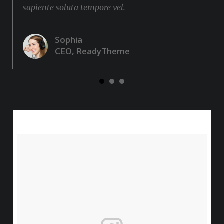
sapiente soluta tempore vel.
Sophia
CEO, ReadyTheme