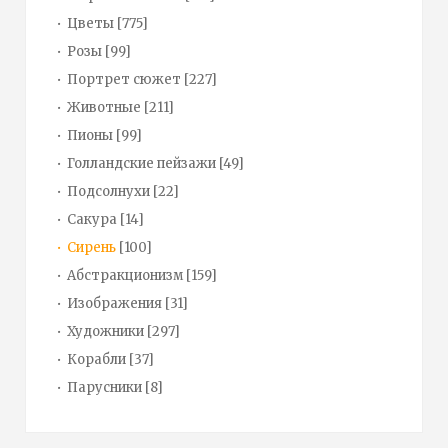
Цветы
[775]
Розы
[99]
Портрет сюжет
[227]
Животные
[211]
Пионы
[99]
Голландские пейзажи
[49]
Подсолнухи
[22]
Сакура
[14]
Сирень
[100]
Абстракционизм
[159]
Изображения
[31]
Художники
[297]
Корабли
[37]
Парусники
[8]