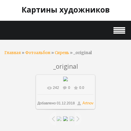
Картины художников
»
»
» _original
Главная
Фотоальбом
Сирень
_original
242
0
0.0
В реальном размере
1080x840
/ 249.0Kb
Artnov
Добавлено
01.12.2018