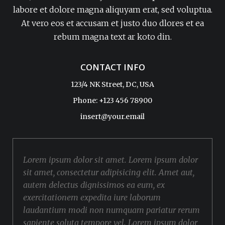
labore et dolore magna aliquyam erat, sed voluptua.
At vero eos et accusam et justo duo dlores et ea
rebum magna text ar koto din.
CONTACT INFO
123/4 NK Street, DC, USA
Phone: +123 456 78900
insert@your.email
Lorem ipsum dolor sit amet. Lorem ipsum dolor
sit amet, consectetur adipisicing elit. Amet aut,
autem delectus dignissimos ea eum, ex
exercitationem expedita iure laborum
laudantium modi non numquam pariatur rerum
sapiente soluta tempore vel. Lorem ipsum dolor