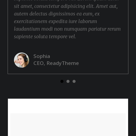
sit amet, consectetur adipisicing elit. Amet aut,
autem delectus dignissimos ea eum, ex
exercitationem expedita iure laborum
laudantium modi non numquam pariatur rerum
sapiente soluta tempore vel.
Sophia
CEO, ReadyTheme