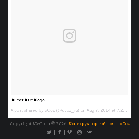
#ucoz #art #logo
A post shared by uCoz (@ucoz_ru) on
Aug 7, 2014 at 7:20am PDT
Copyright MyCorp © 2026
.
—
Конструктор сайтов
uCoz