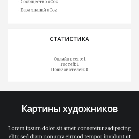
Сообщество uCoz
База знаний uCoz
СТАТИСТИКА
Онлайн всего:
1
Гостей:
1
Пользователей:
0
Картины художников
Lorem ipsum dolor sit amet, consetetur sadipscing
elitr, sed diam nonumy eirmod tempor invidunt ut