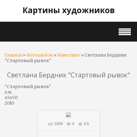
Картины художников
»
»
» Светлана Бердник
Главная
Фотоальбом
Животные
"Стартовый рывок"
Светлана Бердник "Стартовый рывок"
"Стартовый рывок"
х.м.
45х50
2010
1009
0
5.0
В реальном размере