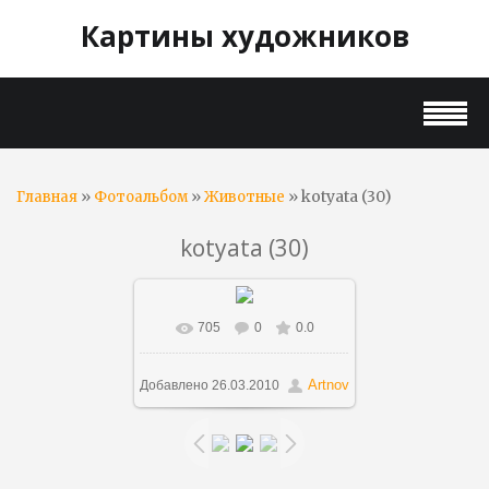
Картины художников
»
»
» kotyata (30)
Главная
Фотоальбом
Животные
kotyata (30)
705
0
0.0
В реальном размере
1024x768
/ 61.8Kb
Artnov
Добавлено
26.03.2010