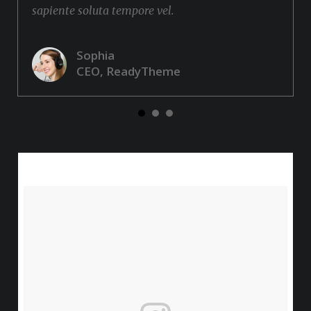
sapiente soluta tempore vel.
Sophia
CEO, ReadyTheme