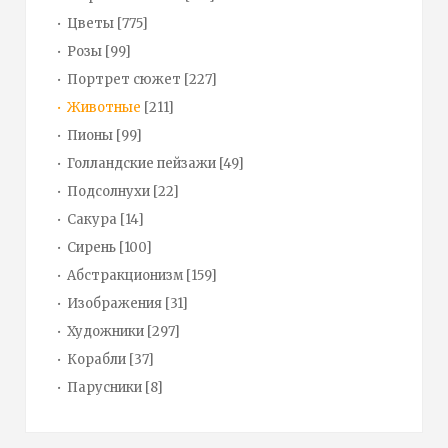
Цветы
[775]
Розы
[99]
Портрет сюжет
[227]
Животные
[211]
Пионы
[99]
Голландские пейзажи
[49]
Подсолнухи
[22]
Сакура
[14]
Сирень
[100]
Абстракционизм
[159]
Изображения
[31]
Художники
[297]
Корабли
[37]
Парусники
[8]